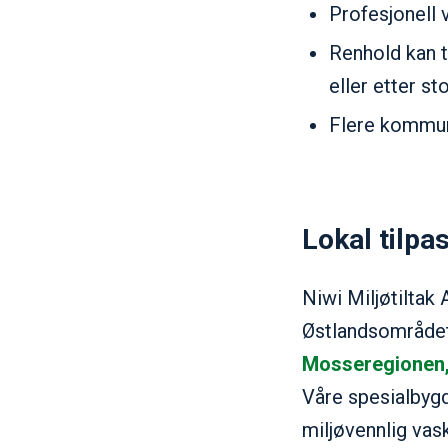
Profesjonell 
Renhold kan t
eller etter s
Flere kommun
Lokal tilpa
Niwi Miljøtiltak
Østlandsområdet.
Mosseregionen, 
Våre spesialbygd
miljøvennlig vask