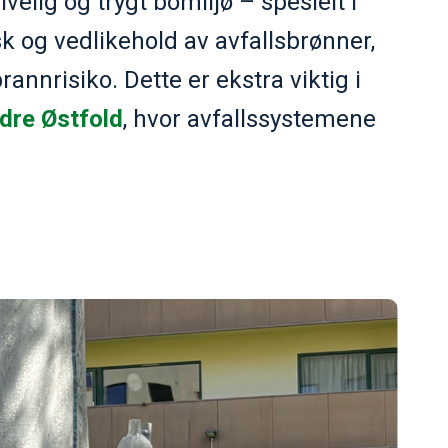
velig og trygt bomiljø – spesielt i
k og vedlikehold av avfallsbrønner,
annrisiko. Dette er ekstra viktig i
dre Østfold
, hvor avfallssystemene