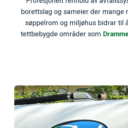
Profesjonelt renhold av avfallssys
borettslag og sameier der mange me
søppelrom og miljøhus bidrar til å
tettbebygde områder som
Drammen