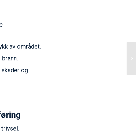
ne
ykk av området.
 brann.
 skader og
føring
trivsel.