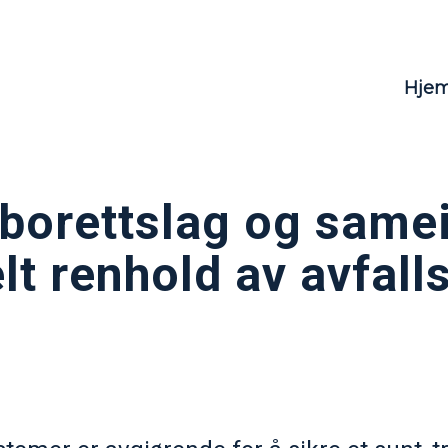
Hje
borettslag og samei
lt renhold av avfal