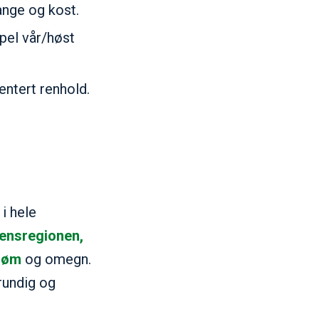
ange og kost.
pel vår/høst
ntert renhold.
i hele
nsregionen,
trøm
og omegn.
rundig og