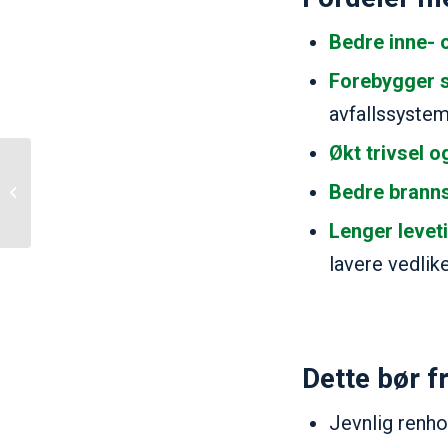
Bedre inne- o
Forebygger 
avfallssystem
Økt trivsel o
Derfor velger Esso
Bedre branns
Norge NIWI
Lenger leveti
lavere vedlik
Dette bør f
Jevnlig renhol