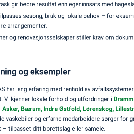
vask gir bedre resultat enn egeninnsats med hagesl
ilpasses sesong, bruk og lokale behov – for eksem
tore arrangementer.
er og renovasjonsselskaper stiller krav om dokume
sning og eksempler
 AS har lang erfaring med renhold av avfallssystemer 
 Vi kjenner lokale forhold og utfordringer i
Dramme
Asker, Bærum, Indre Østfold, Lørenskog, Lilles
e vaskebiler og erfarne medarbeidere sørger for g
 – tilpasset ditt borettslag eller sameie.