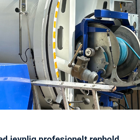
d jevnlig profesjonelt renhold