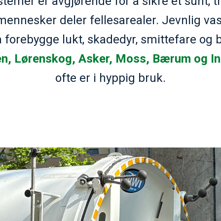
temer er avgjørende for å sikre et sunt, tri
nnesker deler fellesarealer. Jevnlig vas
 forebygge lukt, skadedyr, smittefare og br
, Lørenskog, Asker, Moss, Bærum og In
ofte er i hyppig bruk.