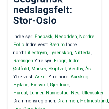
nedslagsfelt:
Stor-Oslo
Indre sør:
Enebakk
,
Nesodden
,
Nordre
Follo
Indre vest:
Bærum
Indre
nord:
Lillestrøm
,
Lørenskog
,
Nittedal
,
Rælingen
Ytre sør:
Frogn
,
Indre
Østfold
,
Marker
,
Skiptvet
,
Vestby
,
Ås
Ytre vest:
Asker
Ytre nord:
Aurskog-
Høland
,
Eidsvoll
,
Gjerdrum
,
Hurdal
,
Lunner
,
Nannestad
,
Nes
,
Ullensaker
Drammensregionen:
Drammen
,
Holmestrand
,
Lier
,
Øvre Eiker