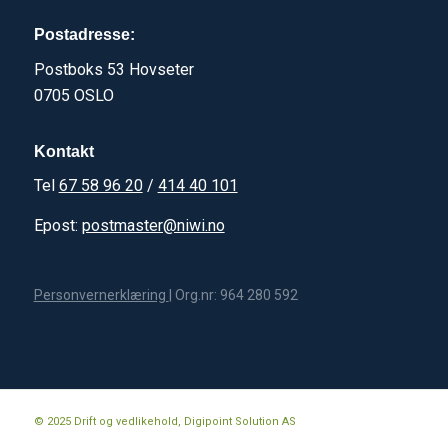
Postadresse:
Postboks 53 Hovseter
0705 OSLO
Kontakt
Tel
67 58 96 20
/
414 40 101
Epost:
postmaster@niwi.no
Personvernerklæring
| Org.nr: 964 280 592
© 2025 Drift og vedlikehold, Digipoint Solution AS