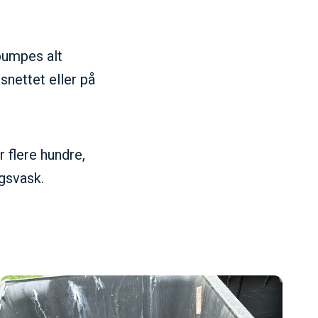
pumpes alt
snettet eller på
 flere hundre,
ngsvask.