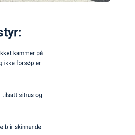
tyr:
lukket kammer på
g ikke forsøpler
tilsatt sitrus og
e blir skinnende