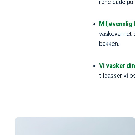
rene både på 
Miljøvennlig
vaskevannet di
bakken.
Vi vasker di
tilpasser vi 