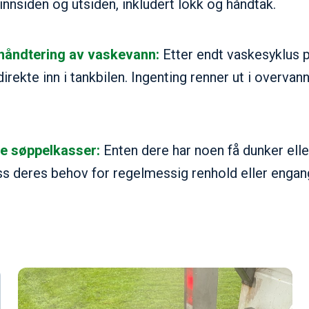
innsiden og utsiden, inkludert lokk og håndtak.
 håndtering av vaskevann:
Etter endt vaskesyklus 
rekte inn i tankbilen. Ingenting renner ut i overvann
ne søppelkasser:
Enten dere har noen få dunker eller
oss deres behov for regelmessig renhold eller enga