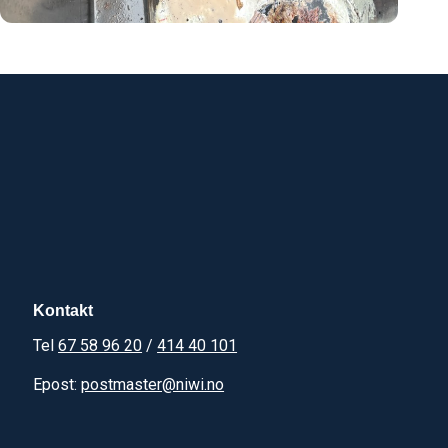
Kontakt
Tel
67 58 96 20
/
414 40 101
Epost:
postmaster@niwi.no