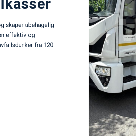
lkasser
og skaper ubehagelig
en effektiv og
avfallsdunker fra 120