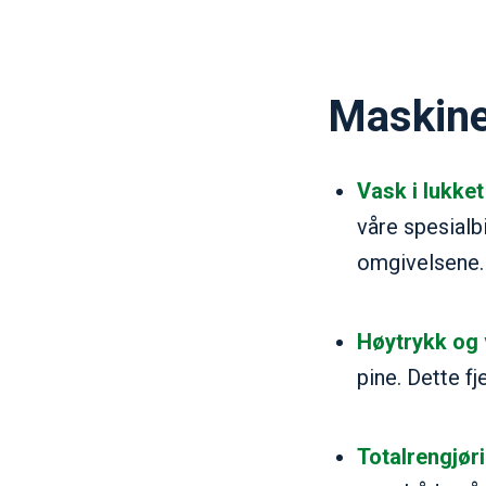
Maskine
Vask i lukke
våre spesialb
omgivelsene.
Høytrykk og
pine. Dette fj
Totalrengjøri